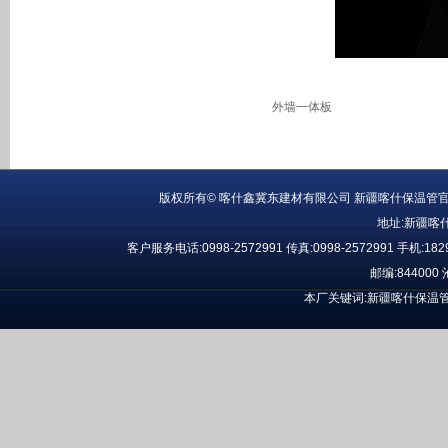
外墙一体板
版权所有© 喀什鑫冀东建材有限公司
新疆喀什保温管
官
地址:
新疆喀
客户服务电话:
0998-2572991
传真:
0998-2572991
手机:
182
邮编:844000
本厂关键词:
新疆喀什保温