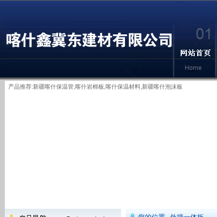
产品推荐:
新疆喀什保温管
,
喀什岩棉板
,
喀什保温材料
,
新疆喀什泡沫板