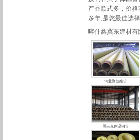
产品款式多，价格
多年,是您最佳选
喀什鑫冀东建材有
河北聚氨酯管
黑夹克保温钢管