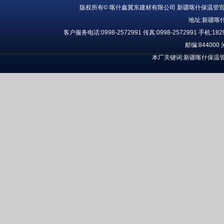
版权所有© 喀什鑫冀东建材有限公司
新疆喀什保温管
官
地址:
新疆喀
客户服务电话:
0998-2572991
传真:
0998-2572991
手机:
182
邮编:844000
本厂关键词:
新疆喀什保温